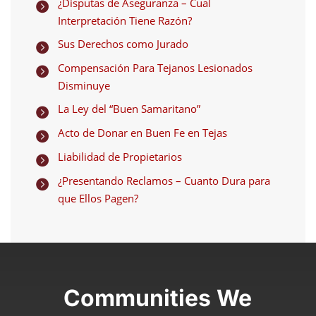
¿Disputas de Aseguranza – Cual

Interpretación Tiene Razón?
Sus Derechos como Jurado

Compensación Para Tejanos Lesionados

Disminuye
La Ley del “Buen Samaritano”

Acto de Donar en Buen Fe en Tejas

Liabilidad de Propietarios

¿Presentando Reclamos – Cuanto Dura para

que Ellos Pagen?
Communities We